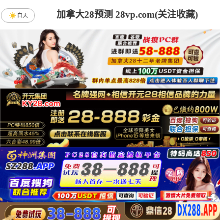
加拿大28预测 28vp.com(关注收藏)
白天